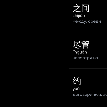
之间
zhījiān
между, среди
尽管
jǐnguǎn
несмотря на
约
yuē
договориться; з