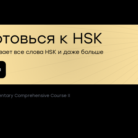
товься к HSK
вает все слова HSK и даже больше
я
entary Comprehensive Course II