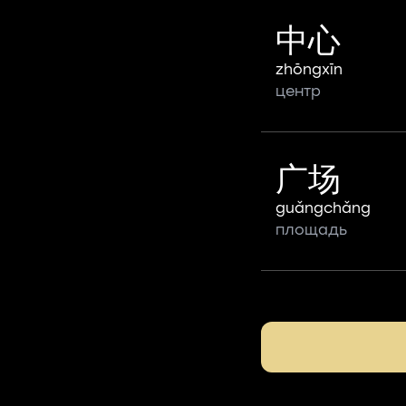
中心
zhōngxīn
центр
广场
guǎngchǎng
площадь