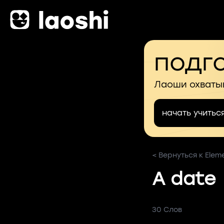
подго
Лаоши охваты
начать учитьс
< Вернуться к Elem
A date
30 Слов