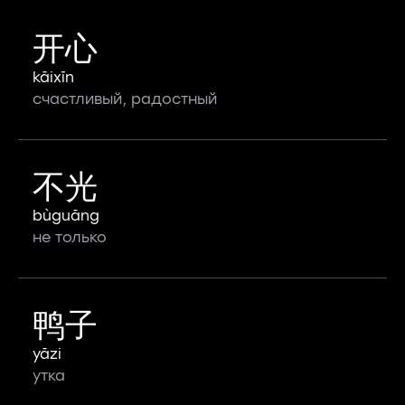
开心
kāixīn
счастливый, радостный
不光
bùguāng
не только
鸭子
yāzi
утка