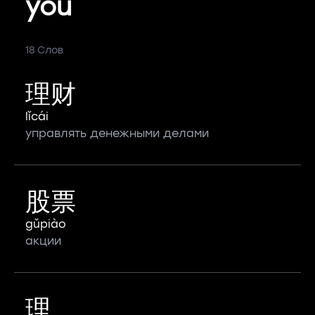
you
18 Слов
理财
lǐcái
управлять денежными делами
股票
gǔpiào
акции
理