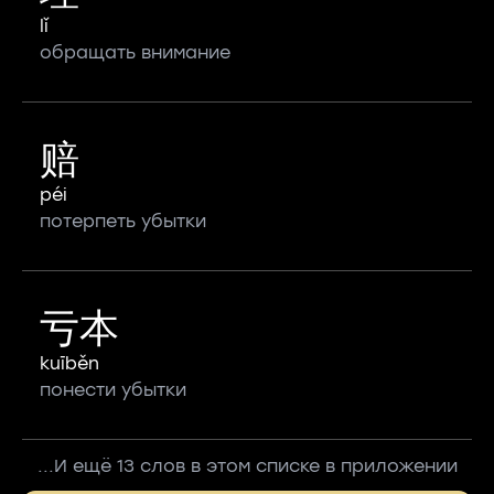
lǐ
обращать внимание
赔
péi
потерпеть убытки
亏本
kuīběn
понести убытки
...И ещё 13 слов в этом списке в приложении