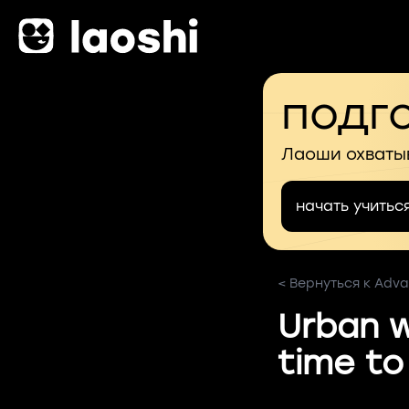
подго
Лаоши охваты
начать учитьс
< Вернуться к Adva
Urban w
time to 