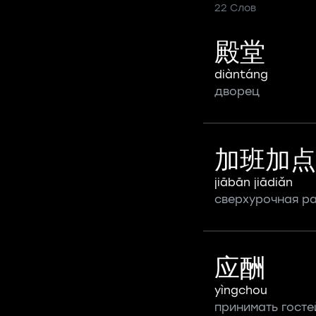
22 Слов
殿堂
diàntáng
дворец
加班加点
jiābān jiādiǎn
сверхурочная р
应酬
yìngchou
принимать госте