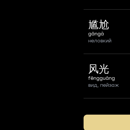
尴尬
gāngà
неловкий
风光
fēngguāng
вид, пейзаж