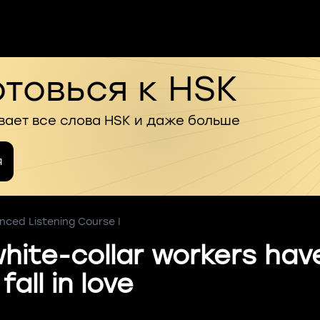
товься к HSK
вает все слова HSK и даже больше
я
nced Listening Course I
hite-collar workers hav
fall in love