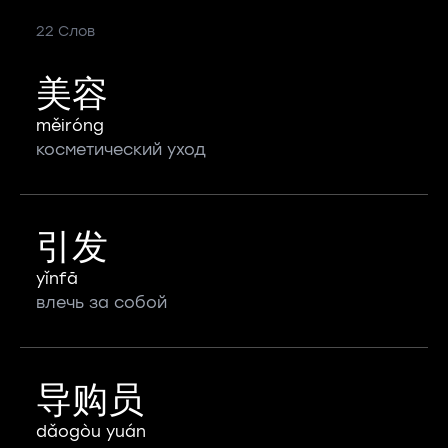
22 Слов
美容
měiróng
косметический уход
引发
yǐnfā
влечь за собой
导购员
dǎogòu yuán