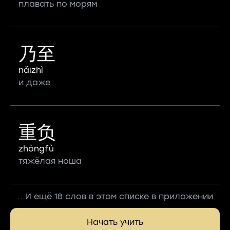
плавать по морям
乃至
nǎizhì
и даже
重负
zhòngfù
тяжёлая ноша
...И ещё 18 слов в этом списке в приложении
Начать учить