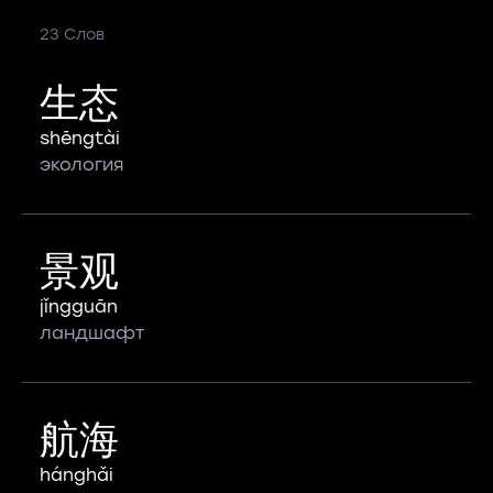
23 Слов
生态
shēngtài
экология
景观
jǐngguān
ландшафт
航海
hánghǎi