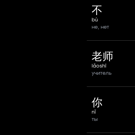
不
bù
не, нет
老师
lǎoshī
учитель
你
nǐ
ты