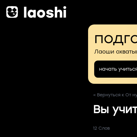
подго
Лаоши охваты
начать учитьс
< Вернуться к От н
Вы учи
12 Слов