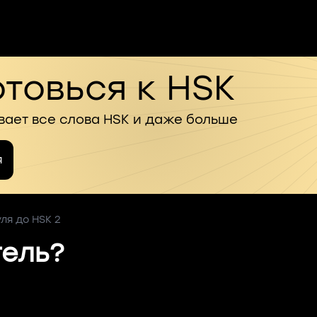
товься к HSK
вает все слова HSK и даже больше
я
уля до HSK 2
тель?