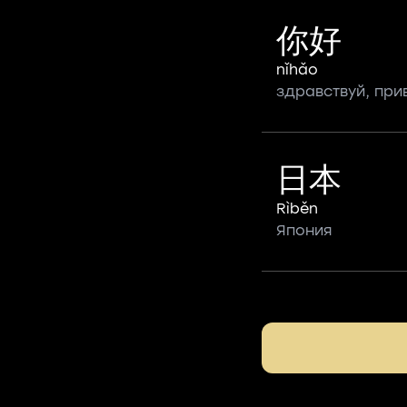
你好
nǐhǎo
здравствуй, при
日本
Rìběn
Япония