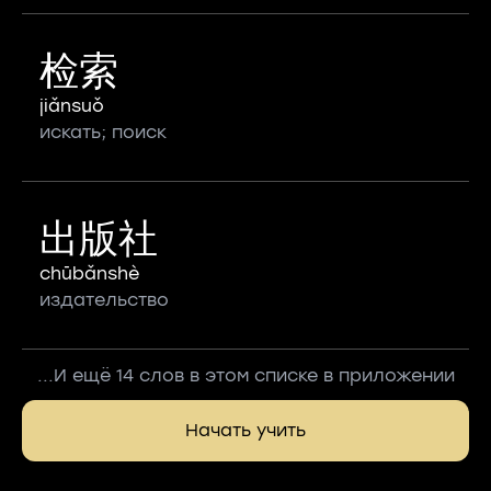
检索
jiǎnsuǒ
искать; поиск
出版社
chūbǎnshè
издательство
...И ещё 14 слов в этом списке в приложении
Начать учить