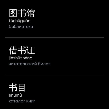
图书馆
túshūguǎn
библиотека
借书证
jièshūzhèng
читательский билет
书目
shūmù
каталог книг