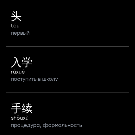
头
tóu
первый
入学
rùxué
поступить в школу
手续
shǒuxù
процедура, формальность