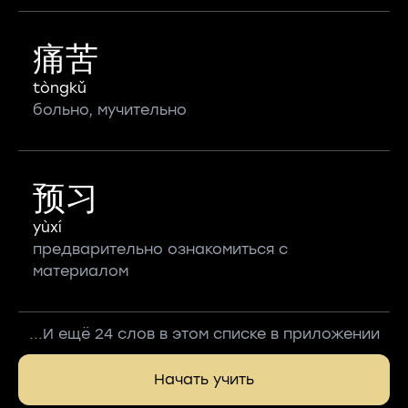
痛苦
tòngkǔ
больно, мучительно
预习
yùxí
предварительно ознакомиться с
материалом
...И ещё 24 слов в этом списке в приложении
Начать учить