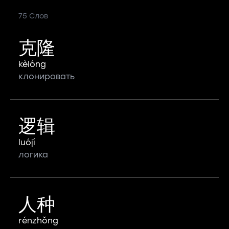
75 Слов
克隆
kèlóng
клонировать
逻辑
luójí
логика
人种
rénzhǒng