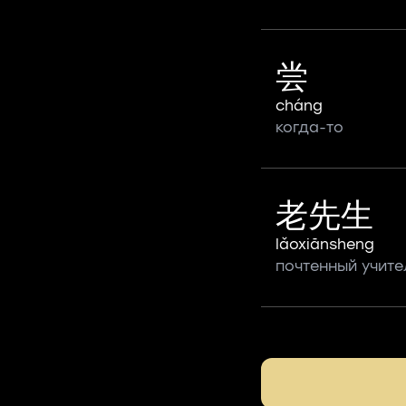
尝
cháng
когда-то
老先生
lǎoxiānsheng
почтенный учите