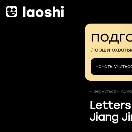
подго
Лаоши охваты
начать учитьс
< Вернуться к Adva
Letters
Jiang J