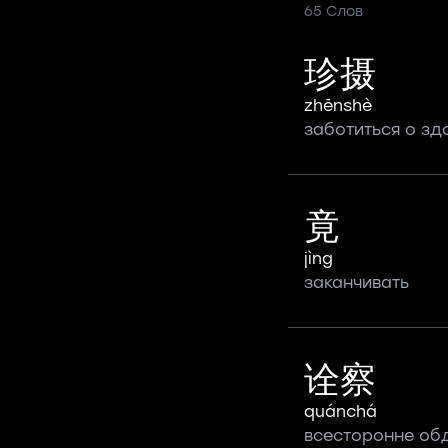
65 Слов
珍摄
zhēnshè
заботиться о зд
竟
jìng
заканчивать
诠察
quánchá
всесторонне об