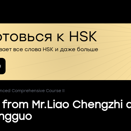
товься к HSK
вает все слова HSK и даже больше
я
nced Comprehensive Course II
 from Mr.Liao Chengzhi 
ingguo