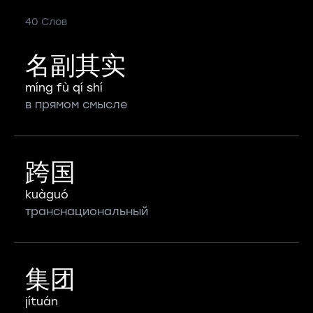
40 Слов
名副其实
míng fù qí shí
в прямом смысле
跨国
kuàguó
транснациональный
集团
jítuán