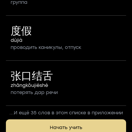
группа
度假
dùjià
проводить каникулы, отпуск
张口结舌
zhāngkǒujiéshé
потерять дар речи
...И ещё 35 слов в этом списке в приложении
Начать учить