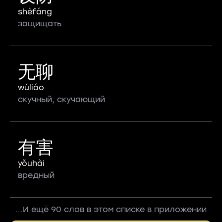
shèfáng
защищать
无聊
wúliáo
скучный, скучающий
有害
yǒuhài
вредный
...И ещё 90 слов в этом списке в приложении