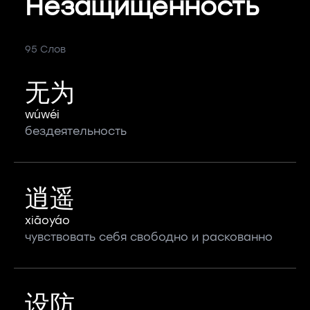
Незащищённость
95 Слов
无为
wúwéi
бездеятельность
逍遥
xiāoyáo
чувствовать себя свободно и раскованно
设防