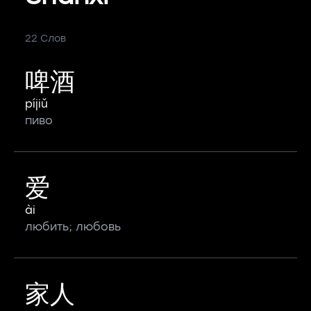
22 Слов
啤酒
píjiǔ
пиво
爱
ài
любить; любовь
家人