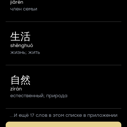
jiārén
член семьи
生活
shēnghuó
жизнь; жить
自然
zìrán
естественный; природа
...И ещё 17 слов в этом списке в приложении