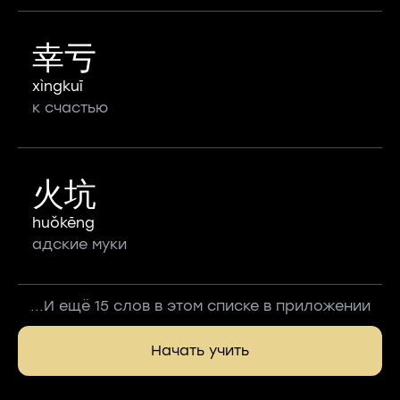
幸亏
xìngkuī
к счастью
火坑
huǒkēng
адские муки
...И ещё 15 слов в этом списке в приложении
Начать учить