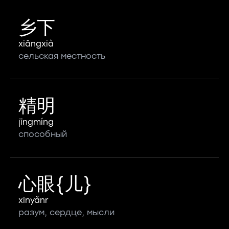
乡下
xiāngxià
сельская местность
精明
jīngmíng
способный
心眼{儿}
xīnyǎnr
разум, сердце, мысли