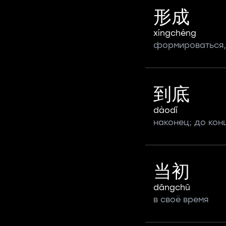
形成
xíngchéng
формироваться,
到底
dàodǐ
наконец; до кон
当初
dāngchū
в своё время