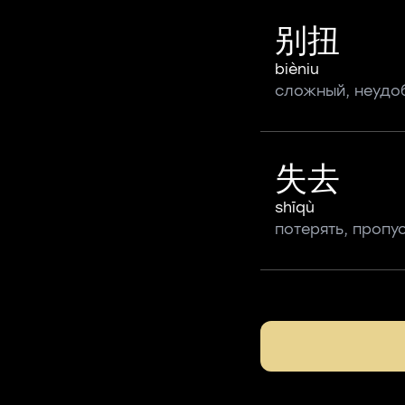
别扭
bièniu
сложный, неудо
失去
shīqù
потерять, пропу