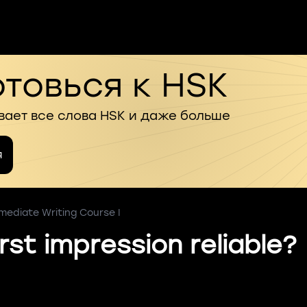
товься к HSK
вает все слова HSK и даже больше
я
mediate Writing Course I
irst impression reliable?