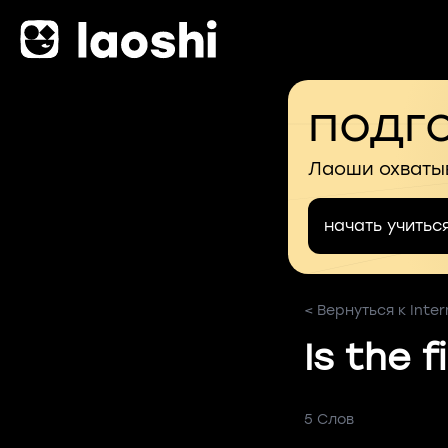
подго
Лаоши охваты
начать учитьс
< Вернуться к Inter
Is the f
5 Слов