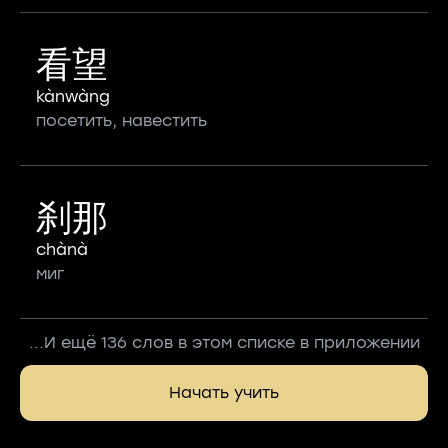
看望
kànwàng
посетить, навестить
刹那
chànà
миг
...И ещё 136 слов в этом списке в приложении
Начать учить