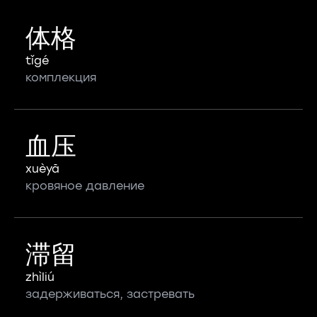
体格
tǐgé
комплекция
血压
xuèyā
кровяное давление
滞留
zhìliú
задерживаться, застревать