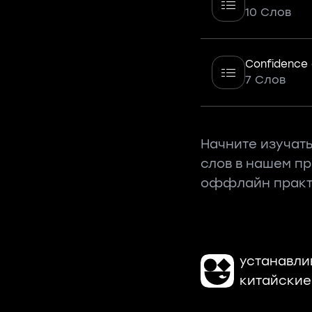
10 Слов
Confidence
7 Слов
Начните изучать
слов в нашем п
оффлайн практ
устанавли
китайские