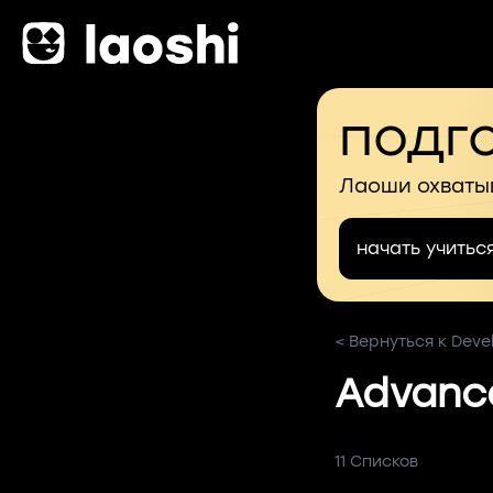
подго
Лаоши охваты
начать учитьс
< Вернуться к Deve
Advance
11 Списков