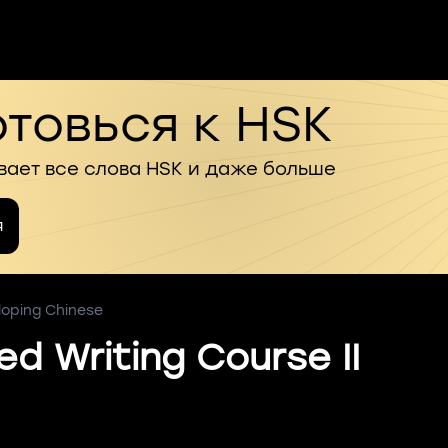
товься к HSK
вает все слова HSK и даже больше
я
loping Chinese
d Writing Course II