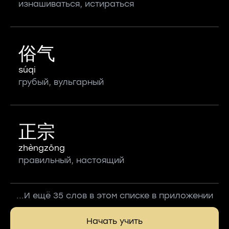
изнашиваться, истираться
俗气
súqi
грубый, вульгарный
正宗
zhèngzōng
правильный, настоящий
...И ещё 35 слов в этом списке в приложении
Начать учить