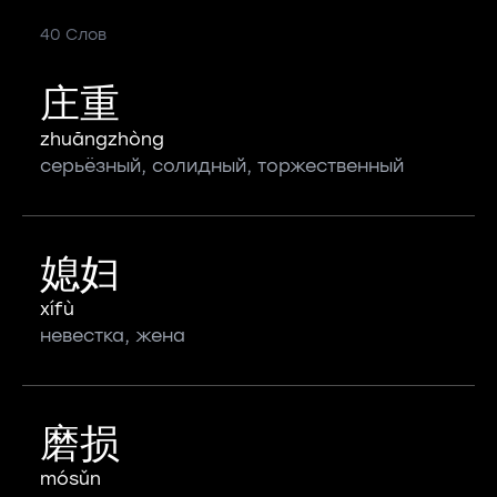
40 Слов
庄重
zhuāngzhòng
серьёзный, солидный, торжественный
媳妇
xífù
невестка, жена
磨损
mósǔn