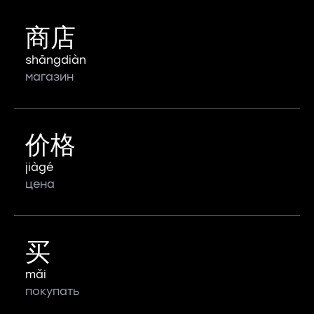
商店
shāngdiàn
магазин
价格
jiàgé
цена
买
mǎi
покупать