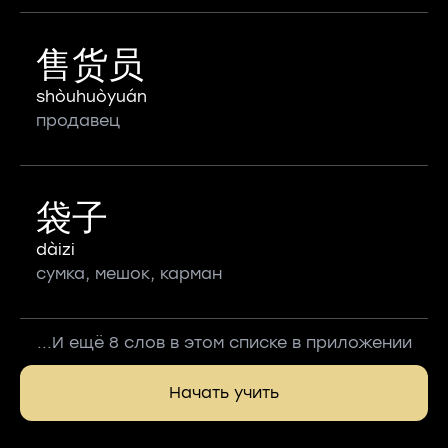
售货员
shòuhuòyuán
продавец
袋子
dàizi
сумка, мешок, карман
...И ещё 8 слов в этом списке в приложении
Начать учить