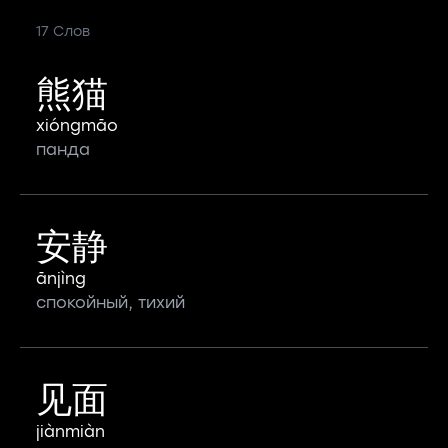
17 Слов
熊猫
xióngmāo
панда
安静
ānjìng
спокойный, тихий
见面
jiànmiàn