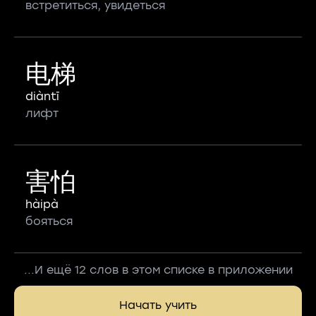
встретиться, увидеться
电梯
diàntī
лифт
害怕
hàipà
бояться
...И ещё 12 слов в этом списке в приложении
Начать учить