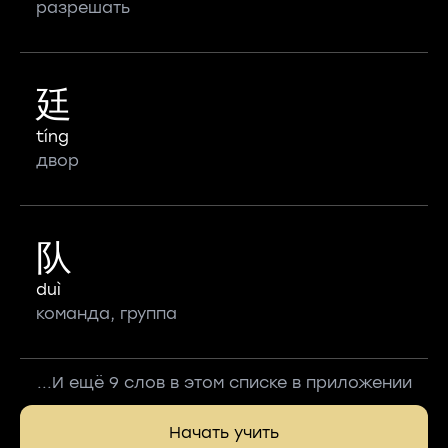
разрешать
廷
tíng
двор
队
duì
команда, группа
...И ещё 9 слов в этом списке в приложении
Начать учить