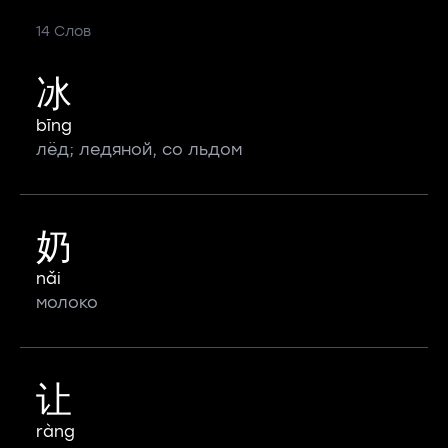
14 Слов
冰
bīng
лёд; ледяной, со льдом
奶
nǎi
молоко
让
ràng