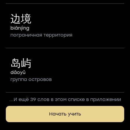
边境
biānjìng
пограничная территория
岛屿
dǎoyǔ
группа островов
...И ещё 39 слов в этом списке в приложении
Начать учить