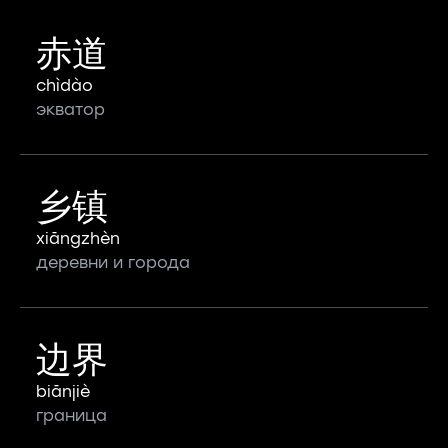
赤道
chìdào
экватор
乡镇
xiāngzhèn
деревни и города
边界
biānjiè
граница