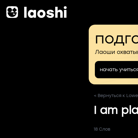
подго
Лаоши охваты
начать учитьс
< Вернуться к Lower
I am pl
18 Слов