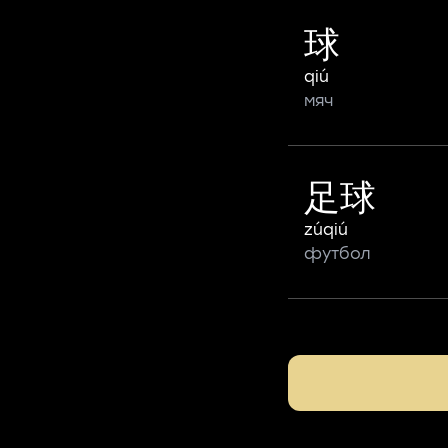
球
qiú
мяч
足球
zúqiú
футбол