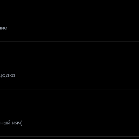
ние
щадка
ный мяч)