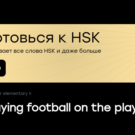
товься к HSK
вает все слова HSK и даже больше
я
 elementary II
aying football on the pl