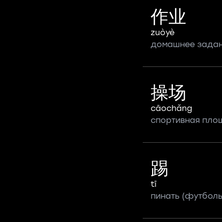
作业
zuòyè
домашнее зада
操场
cāochǎng
спортивная пло
踢
tī
пинать (футболь