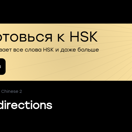
товься к HSK
вает все слова HSK и даже больше
я
 Chinese 2
directions