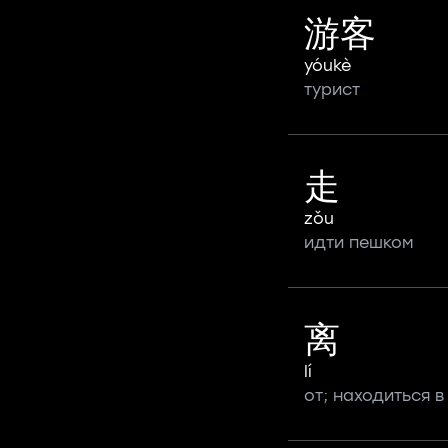
游客
yóukè
турист
走
zǒu
идти пешком
离
lí
от; находиться в