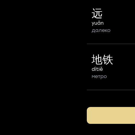
远
yuǎn
далеко
地铁
dìtiě
метро