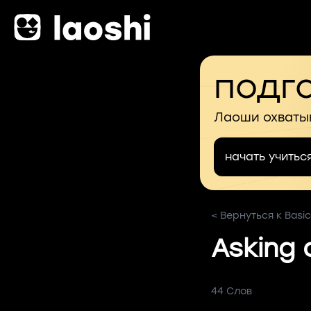
подго
Лаоши охваты
начать учитьс
< Вернуться к Basic
Asking 
44 Слов