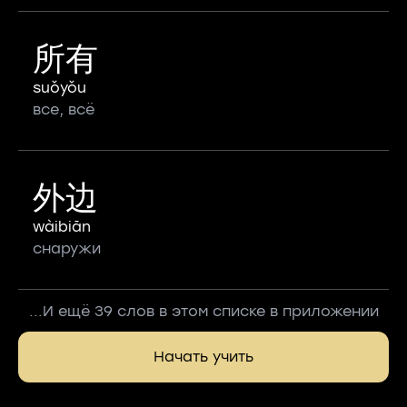
所有
suǒyǒu
все, всё
外边
wàibiān
снаружи
...И ещё 39 слов в этом списке в приложении
Начать учить