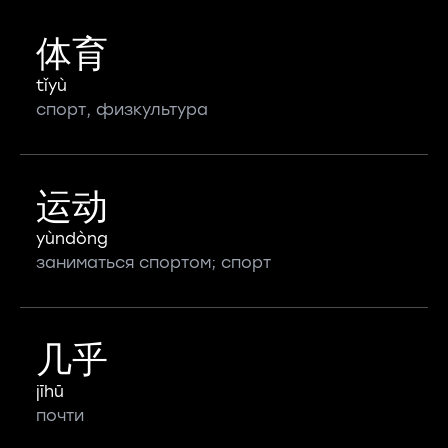
体育
tǐyù
спорт, физкультура
运动
yùndòng
заниматься спортом; спорт
几乎
jīhū
почти