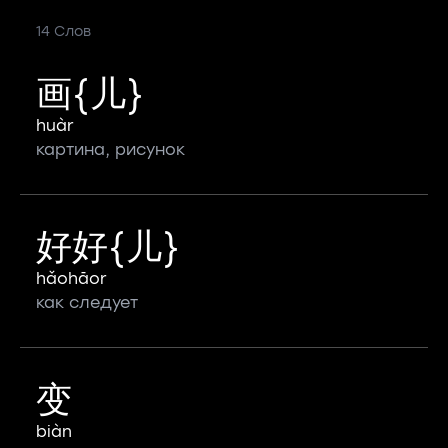
14 Слов
画{儿}
huàr
картина, рисунок
好好{儿}
hǎohāor
как следует
变
biàn