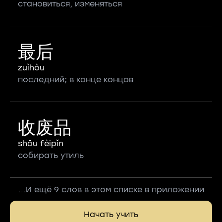
становиться, изменяться
最后
zuìhòu
последний; в конце концов
收废品
shōu fèipǐn
собирать утиль
...И ещё 9 слов в этом списке в приложении
Начать учить