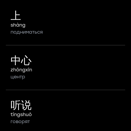
上
shàng
подниматься
中心
zhōngxīn
центр
听说
tīngshuō
говорят