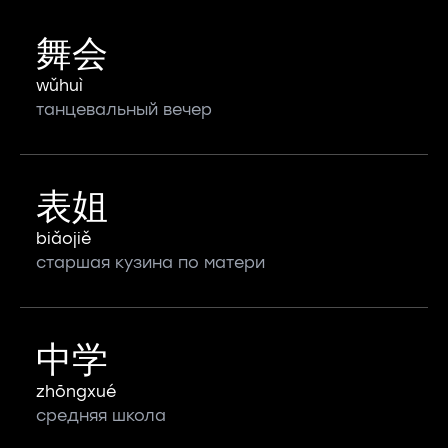
舞会
wǔhuì
танцевальный вечер
表姐
biǎojiě
старшая кузина по матери
中学
zhōngxué
средняя школа