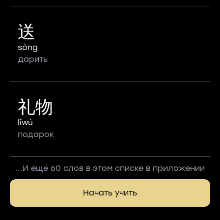
送
sòng
дарить
礼物
lǐwù
подарок
...И ещё 60 слов в этом списке в приложении
Начать учить