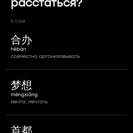
расстаться?
8 Слов
合办
hébàn
совместно организовывать
梦想
mèngxiǎng
мечта; мечтать
首都