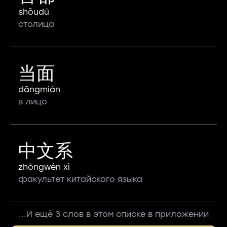
shǒudū
столица
当面
dāngmiàn
в лицо
中文系
zhōngwén xì
факультет китайского языка
...И ещё 3 слов в этом списке в приложении