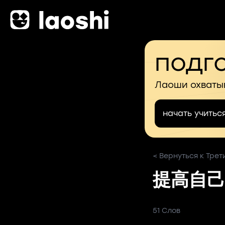
подго
Лаоши охваты
начать учитьс
< Вернуться к Трети
提高自己
51 Слов