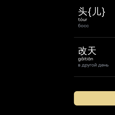
头{儿}
tóur
босс
改天
gǎitiān
в другой день