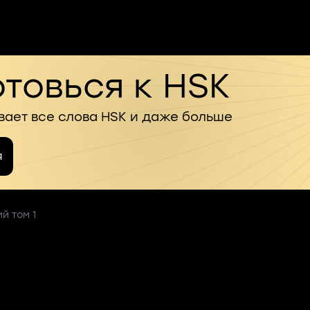
товься к HSK
вает все слова HSK и даже больше
я
й том 1