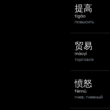
提高
tígāo
повысить
贸易
màoyì
торговля
愤怒
fènnù
гнев; гневный