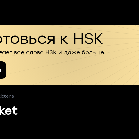
товься к HSK
вает все слова HSK и даже больше
я
ittens
ket