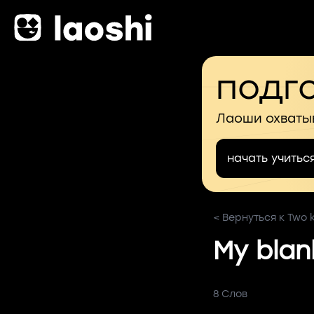
подго
Лаоши охваты
начать учитьс
< Вернуться к Two k
My blan
8 Слов