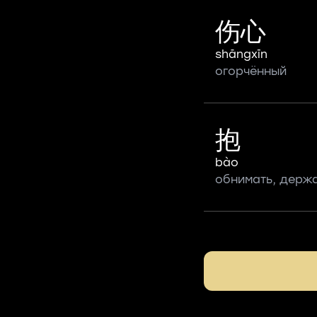
伤心
shāngxīn
огорчённый
抱
bào
обнимать, держа