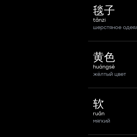
毯子
tǎnzi
шерстяное одея
黄色
huángsè
жёлтый цвет
软
ruǎn
мягкий