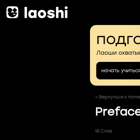
подго
Лаоши охваты
начать учитьс
< Вернуться к Home 
Prefac
18 Слов