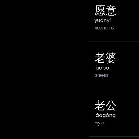
愿意
yuànyì
желать
老婆
lǎopo
жена
老公
lǎogōng
муж