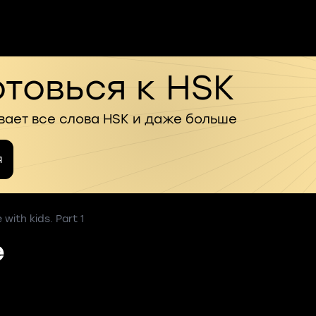
товься к HSK
вает все слова HSK и даже больше
я
with kids. Part 1
e