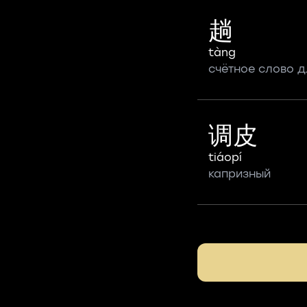
趟
tàng
счётное слово д
调皮
tiáopí
капризный