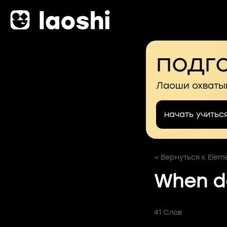
подго
Лаоши охваты
начать учитьс
< Вернуться к Eleme
When do
41 Слов