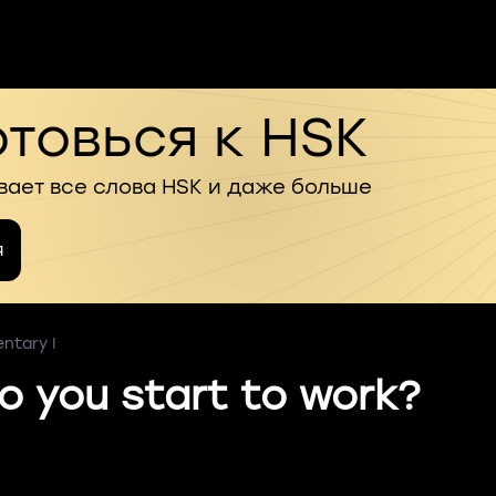
товься к HSK
вает все слова HSK и даже больше
я
ntary I
 you start to work?