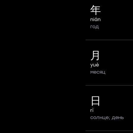
年
nián
год
月
yuè
месяц
日
rì
солнце; день