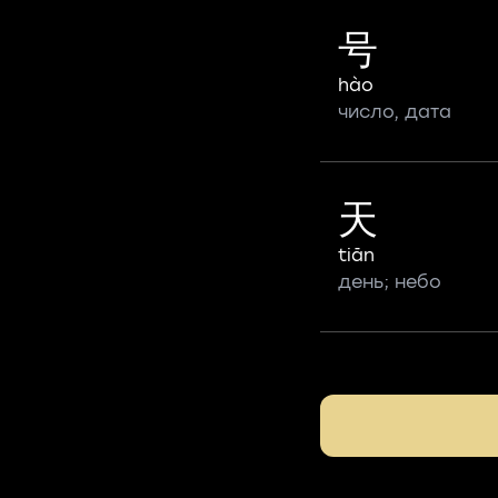
号
hào
число, дата
天
tiān
день; небо