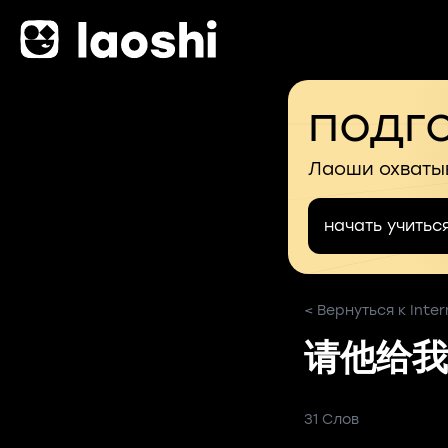
подго
Лаоши охваты
начать учитьс
< Вернуться к Inter
请他给我
31 Слов