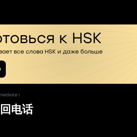
товься к HSK
вает все слова HSK и даже больше
я
mediate I
回电话