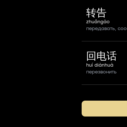
转告
zhuǎngào
передавать, со
回电话
huí diànhuà
перезвонить