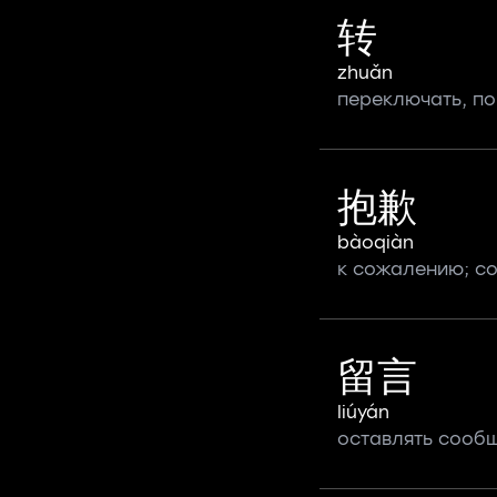
转
zhuǎn
переключать, по
抱歉
bàoqiàn
к сожалению; со
留言
liúyán
оставлять сооб