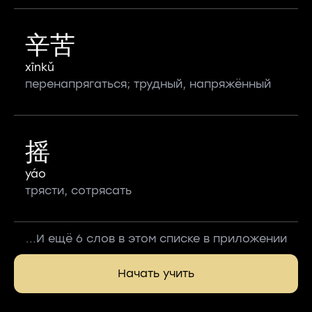
辛苦
xīnkǔ
перенапрягаться; трудный, напряжённый
摇
yáo
трясти, сотрясать
...И ещё 6 слов в этом списке в приложении
Начать учить