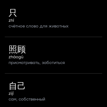
只
zhī
счётное слово для животных
照顾
zhàogù
присматривать, заботиться
自己
zìjǐ
сам, собственный