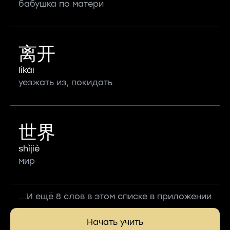
бабушка по матери
离开
líkāi
уезжать из, покидать
世界
shìjiè
мир
...И ещё 8 слов в этом списке в приложении
Начать учить