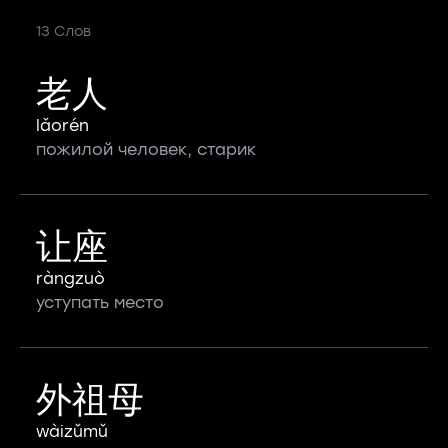
13 Слов
老人
lǎorén
пожилой человек, старик
让座
ràngzuò
уступать место
外祖母
wàizǔmǔ