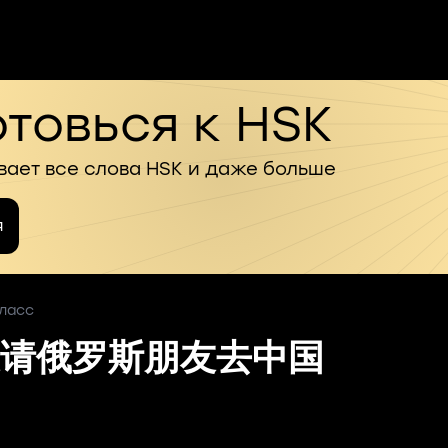
товься к HSK
вает все слова HSK и даже больше
я
класс
请俄罗斯朋友去中国