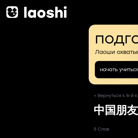
подго
Лаоши охваты
начать учитьс
< Вернуться к 8-й 
中国朋友
5 Слов