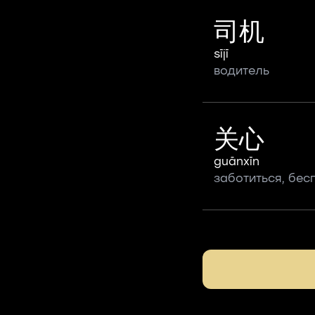
司机
sījī
водитель
关心
guānxīn
заботиться, бес