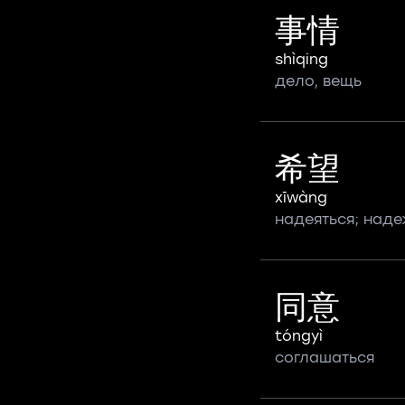
事情
shìqing
дело, вещь
希望
xīwàng
надеяться; над
同意
tóngyì
соглашаться