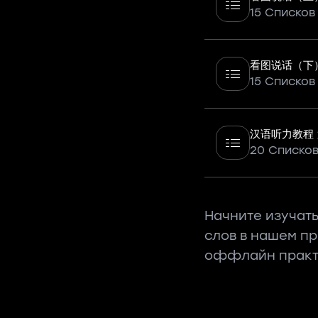
15 Списков
看图说话（下
15 Списков
汉语听力教程
20 Списко
Начните изучать
слов в нашем п
оффлайн практ