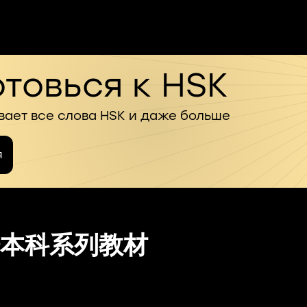
товься к HSK
вает все слова HSK и даже больше
я
本科系列教材