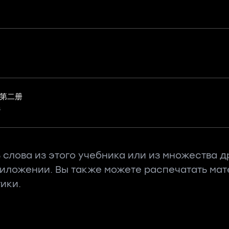
）
 第二册
в
 слова из этого учебника или из множества д
риложении. Вы также можете распечатать ма
ики.