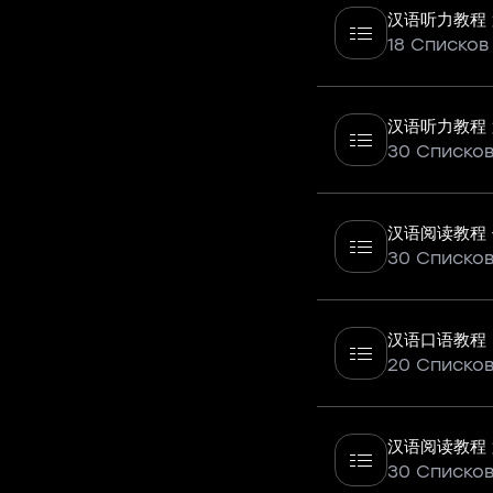
汉语听力教程
18 Списков
汉语听力教程
30 Списко
汉语阅读教程 
30 Списко
汉语口语教程
20 Списко
汉语阅读教程
30 Списко