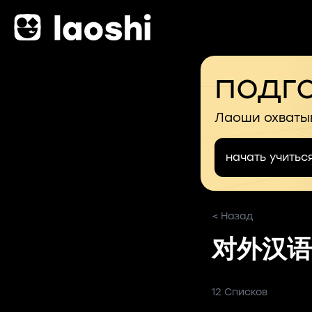
подго
Лаоши охваты
начать учитьс
< Назад
对外汉语
12 Списков