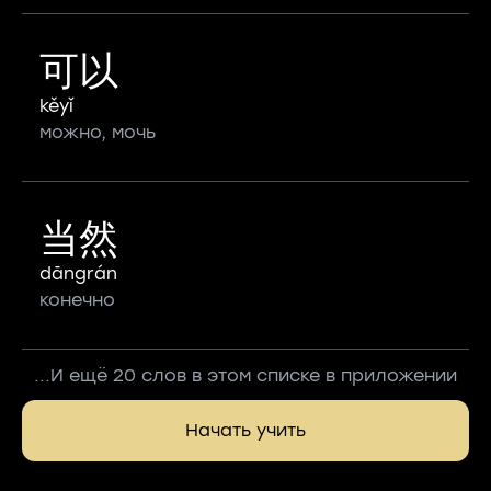
可以
kěyǐ
можно, мочь
当然
dāngrán
конечно
...И ещё 20 слов в этом списке в приложении
Начать учить