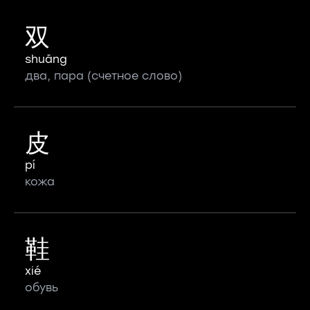
双
shuāng
два, пара (счетное слово)
皮
pí
кожа
鞋
xié
обувь