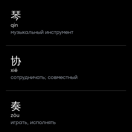
琴
qín
музыкальный инструмент
协
xié
сотрудничать; совместный
奏
zòu
играть, исполнять