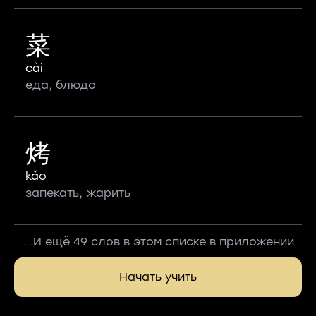
菜
cài
еда, блюдо
烤
kǎo
запекать, жарить
...И ещё 49 слов в этом списке в приложении
Начать учить