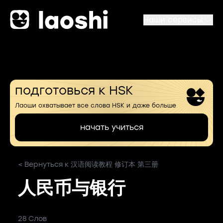
Наши сервисы
подготовься к HSK
Лаоши охватывает все слова HSK и даже больше
начать учиться
< Вернуться к 汉语阅读教程 修订本 第三册
人民币与银行
28 Слов