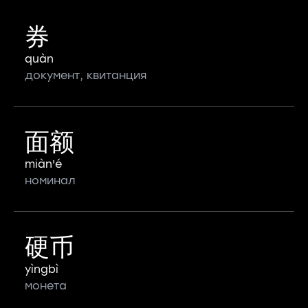
券
quàn
документ, квитанция
面额
miàn'é
номинал
硬币
yìngbì
монета