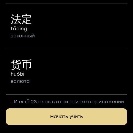
法定
fǎdìng
законный
货币
huòbì
валюта
...И ещё 23 слов в этом списке в приложении
Начать учить