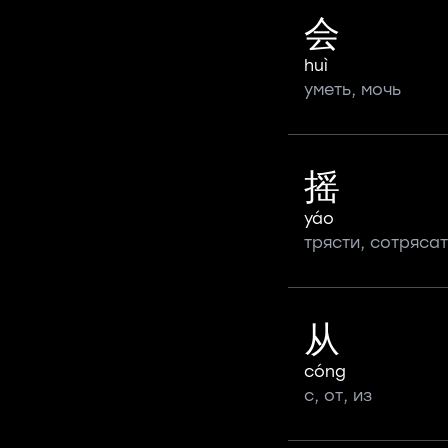
会
huì
уметь, мочь
摇
yáo
трясти, сотрясат
从
cóng
с, от, из