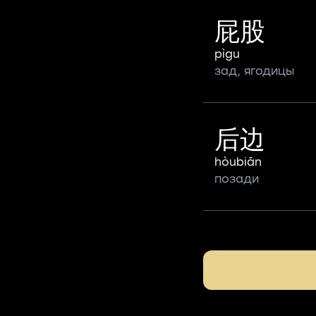
屁股
pìgu
зад, ягодицы
后边
hòubiān
позади