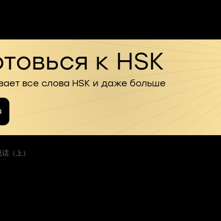
товься к HSK
вает все слова HSK и даже больше
я
看图说话（上）