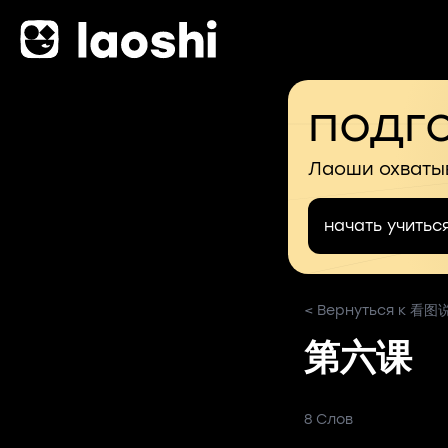
подго
Лаоши охваты
начать учитьс
< Вернуться к 
第六课
8 Слов