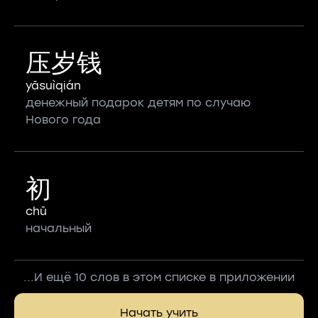
压岁钱
yāsuìqián
денежный подарок детям по случаю
Нового года
初
chū
начальный
...И ещё 10 слов в этом списке в приложении
Начать учить