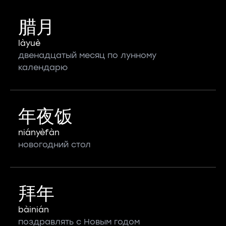
腊月
làyuè
двенадцатый месяц по лунному
календарю
年夜饭
niányèfàn
новогодний стол
拜年
bàinián
поздравлять с Новым годом