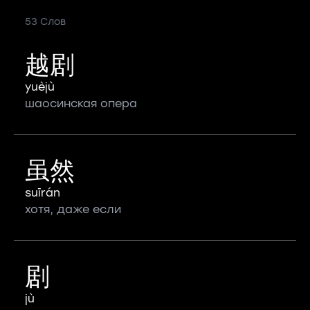
53 Слов
越剧
yuèjù
шаосинская опера
虽然
suīrán
хотя, даже если
剧
jù