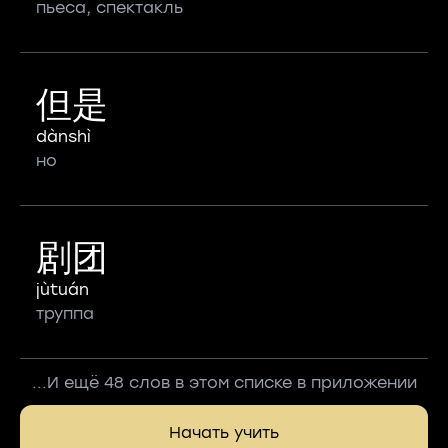
пьеса, спектакль
但是
dànshì
но
剧团
jùtuán
труппа
...И ещё 48 слов в этом списке в приложении
Начать учить