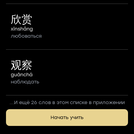
欣赏
xīnshǎng
любоваться
观察
guānchá
наблюдать
...И ещё 26 слов в этом списке в приложении
Начать учить