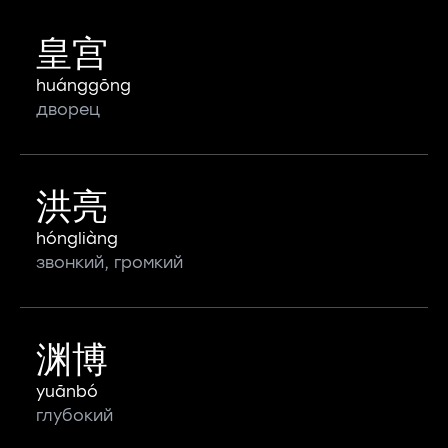
皇宫
huánggōng
дворец
洪亮
hóngliàng
звонкий, громкий
渊博
yuānbó
глубокий