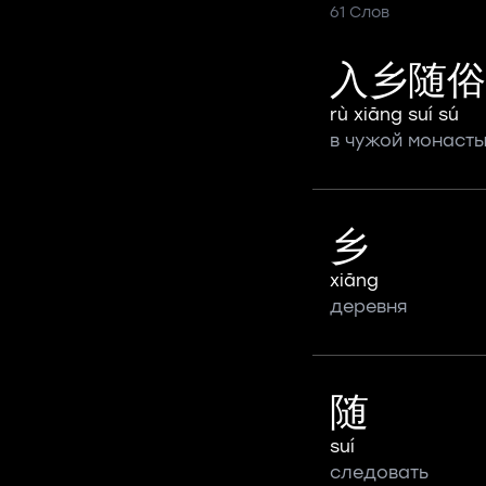
61 Слов
入乡随俗
rù xiāng suí sú
в чужой монасты
乡
xiāng
деревня
随
suí
следовать