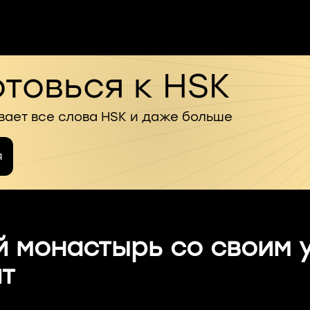
товься к HSK
вает все слова HSK и даже больше
я
3
й монастырь со своим 
ят