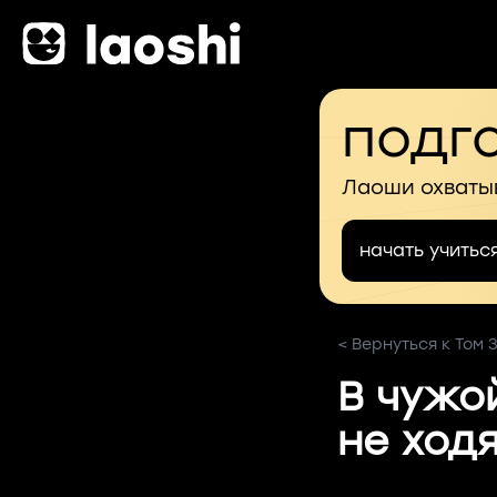
подго
Лаоши охваты
начать учитьс
< Вернуться к Том 
В чужо
не ход