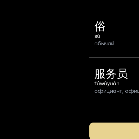
俗
sú
обычай
服务员
fúwùyuán
официант, офи