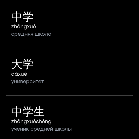
中学
zhōngxué
средняя школа
大学
dàxué
университет
中学生
zhōngxuéshēng
ученик средней школы