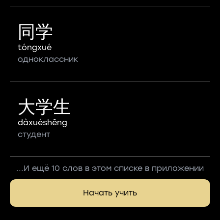
同学
tóngxué
одноклассник
大学生
dàxuéshēng
студент
...И ещё 10 слов в этом списке в приложении
Начать учить