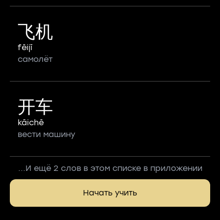
飞机
fēijī
самолёт
开车
kāichē
вести машину
...И ещё 2 слов в этом списке в приложении
Начать учить