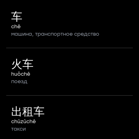
车
chē
машина, транспортное средство
火车
huǒchē
поезд
出租车
chūzūchē
такси