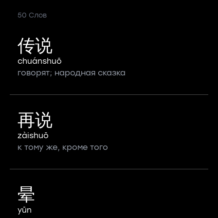
50 Слов
传说
chuánshuō
говорят; народная сказка
再说
zàishuō
к тому же, кроме того
晕
yūn